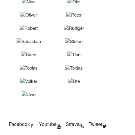
Nina
Olaf
Oliver
Peter
Robert
Rüdiger
Sebastian
Stefan
Sven
Tino
Tobias
Tobias
Volker
Ute
Uwe
Facebook
Youtube
Strava
Twitter