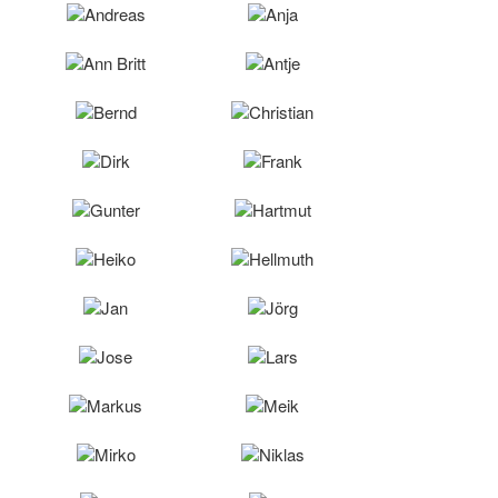
Andreas
Anja
Ann Britt
Antje
Bernd
Christian
Dirk
Frank
Gunter
Hartmut
Heiko
Hellmuth
Jan
Jörg
Jose
Lars
Markus
Meik
Mirko
Niklas