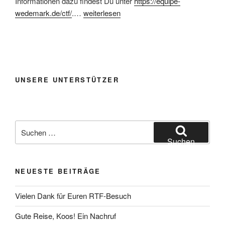
Informationen dazu findest Du unter
https://equipe-
wedemark.de/ctf/
.…
weiterlesen
UNSERE UNTERSTÜTZER
Suchen
nach:
Suchen
NEUESTE BEITRÄGE
Vielen Dank für Euren RTF-Besuch
Gute Reise, Koos! Ein Nachruf