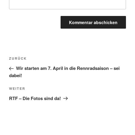
Beitragsnavigation
Vorheriger
ZURÜCK
Beitrag
Wir starten am 7. April in die Rennradsaison – sei
dabei!
Nächster
WEITER
Beitrag
RTF – Die Fotos sind da!