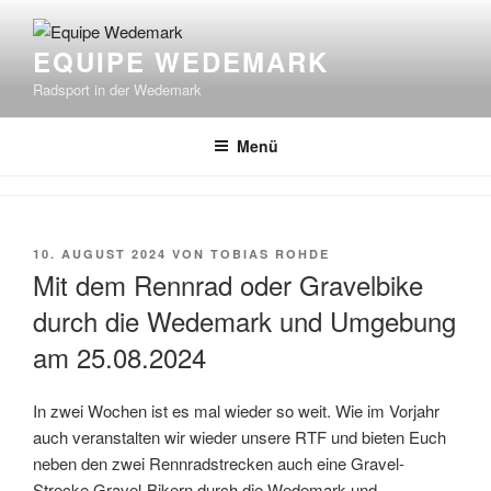
Zum
Inhalt
EQUIPE WEDEMARK
springen
Radsport in der Wedemark
Menü
VERÖFFENTLICHT
10. AUGUST 2024
VON
TOBIAS ROHDE
AM
Mit dem Rennrad oder Gravelbike
durch die Wedemark und Umgebung
am 25.08.2024
In zwei Wochen ist es mal wieder so weit. Wie im Vorjahr
auch veranstalten wir wieder unsere RTF und bieten Euch
neben den zwei Rennradstrecken auch eine Gravel-
Strecke Gravel-Bikern durch die Wedemark und