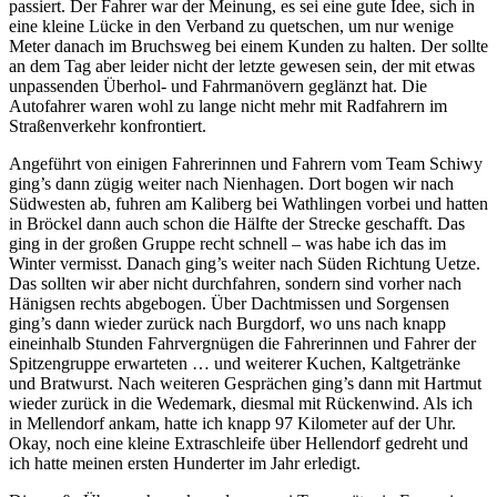
passiert. Der Fahrer war der Meinung, es sei eine gute Idee, sich in
eine kleine Lücke in den Verband zu quetschen, um nur wenige
Meter danach im Bruchsweg bei einem Kunden zu halten. Der sollte
an dem Tag aber leider nicht der letzte gewesen sein, der mit etwas
unpassenden Überhol- und Fahrmanövern geglänzt hat. Die
Autofahrer waren wohl zu lange nicht mehr mit Radfahrern im
Straßenverkehr konfrontiert.
Angeführt von einigen Fahrerinnen und Fahrern vom Team Schiwy
ging’s dann zügig weiter nach Nienhagen. Dort bogen wir nach
Südwesten ab, fuhren am Kaliberg bei Wathlingen vorbei und hatten
in Bröckel dann auch schon die Hälfte der Strecke geschafft. Das
ging in der großen Gruppe recht schnell – was habe ich das im
Winter vermisst. Danach ging’s weiter nach Süden Richtung Uetze.
Das sollten wir aber nicht durchfahren, sondern sind vorher nach
Hänigsen rechts abgebogen. Über Dachtmissen und Sorgensen
ging’s dann wieder zurück nach Burgdorf, wo uns nach knapp
eineinhalb Stunden Fahrvergnügen die Fahrerinnen und Fahrer der
Spitzengruppe erwarteten … und weiterer Kuchen, Kaltgetränke
und Bratwurst. Nach weiteren Gesprächen ging’s dann mit Hartmut
wieder zurück in die Wedemark, diesmal mit Rückenwind. Als ich
in Mellendorf ankam, hatte ich knapp 97 Kilometer auf der Uhr.
Okay, noch eine kleine Extraschleife über Hellendorf gedreht und
ich hatte meinen ersten Hunderter im Jahr erledigt.