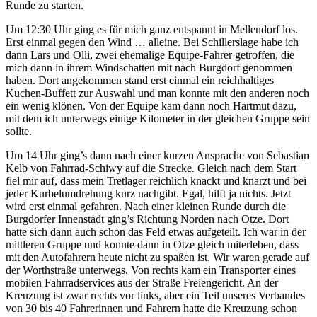
Runde zu starten.
Um 12:30 Uhr ging es für mich ganz entspannt in Mellendorf los.
Erst einmal gegen den Wind … alleine. Bei Schillerslage habe ich
dann Lars und Olli, zwei ehemalige Equipe-Fahrer getroffen, die
mich dann in ihrem Windschatten mit nach Burgdorf genommen
haben. Dort angekommen stand erst einmal ein reichhaltiges
Kuchen-Buffett zur Auswahl und man konnte mit den anderen noch
ein wenig klönen. Von der Equipe kam dann noch Hartmut dazu,
mit dem ich unterwegs einige Kilometer in der gleichen Gruppe sein
sollte.
Um 14 Uhr ging’s dann nach einer kurzen Ansprache von Sebastian
Kelb von Fahrrad-Schiwy auf die Strecke. Gleich nach dem Start
fiel mir auf, dass mein Tretlager reichlich knackt und knarzt und bei
jeder Kurbelumdrehung kurz nachgibt. Egal, hilft ja nichts. Jetzt
wird erst einmal gefahren. Nach einer kleinen Runde durch die
Burgdorfer Innenstadt ging’s Richtung Norden nach Otze. Dort
hatte sich dann auch schon das Feld etwas aufgeteilt. Ich war in der
mittleren Gruppe und konnte dann in Otze gleich miterleben, dass
mit den Autofahrern heute nicht zu spaßen ist. Wir waren gerade auf
der Worthstraße unterwegs. Von rechts kam ein Transporter eines
mobilen Fahrradservices aus der Straße Freiengericht. An der
Kreuzung ist zwar rechts vor links, aber ein Teil unseres Verbandes
von 30 bis 40 Fahrerinnen und Fahrern hatte die Kreuzung schon