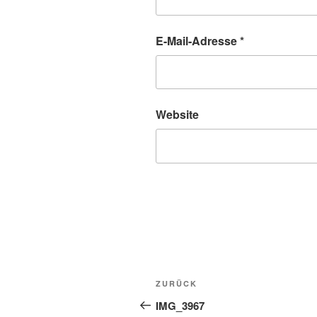
E-Mail-Adresse
*
Website
Beitragsnavigation
Vorheriger
ZURÜCK
Beitrag
IMG_3967