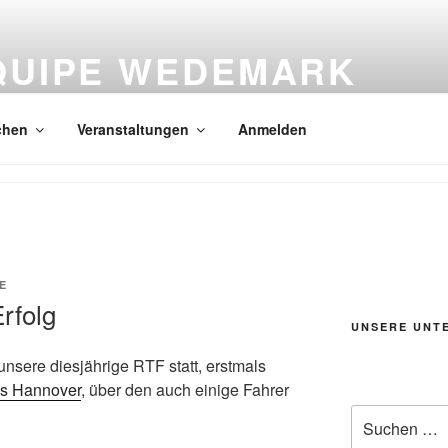
QUIPE WEDEMARK
rt in der Wedemark
chen
Veranstaltungen
Anmelden
E
rfolg
UNSERE UNT
sere diesjährige RTF statt, erstmals
s Hannover
, über den auch einige Fahrer
Suchen
nach: