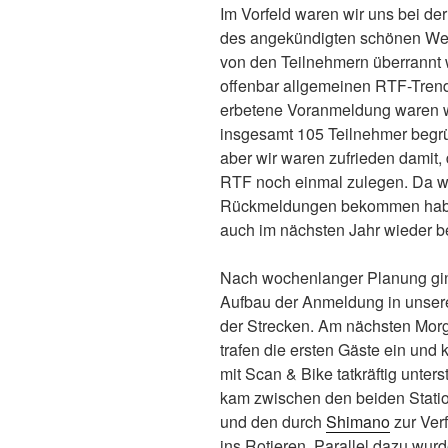
Im Vorfeld waren wir uns bei der
des angekündigten schönen Wet
von den Teilnehmern überrannt
offenbar allgemeinen RTF-Trend 
erbetene Voranmeldung waren wi
insgesamt 105 Teilnehmer begrü
aber wir waren zufrieden damit, 
RTF noch einmal zulegen. Da wir 
Rückmeldungen bekommen haben
auch im nächsten Jahr wieder 
Nach wochenlanger Planung gin
Aufbau der Anmeldung in unser
der Strecken. Am nächsten Morge
trafen die ersten Gäste ein und 
mit Scan & Bike tatkräftig unters
kam zwischen den beiden Statio
und den durch
Shimano
zur Ver
ins Rotieren. Parallel dazu wurd