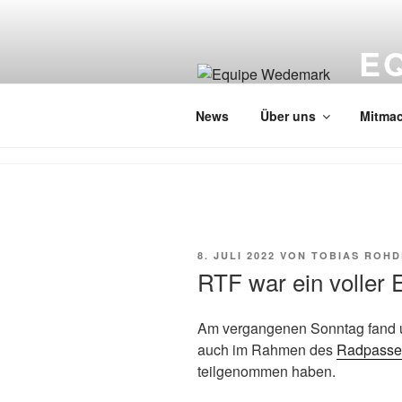
Zum
Inhalt
E
springen
Radspo
News
Über uns
Mitma
VERÖFFENTLICHT
8. JULI 2022
VON
TOBIAS ROHD
AM
RTF war ein voller E
Am vergangenen Sonntag fand un
auch im Rahmen des
Radpasse
teilgenommen haben.