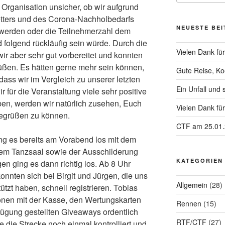
 Organisation unsicher, ob wir aufgrund
ters und des Corona-Nachholbedarfs
NEUESTE BE
 werden oder die Teilnehmerzahl dem
folgend rückläufig sein würde. Durch die
Vielen Dank f
r aber sehr gut vorbereitet und konnten
ßen. Es hätten gerne mehr sein können,
Gute Reise, Ko
dass wir im Vergleich zu unserer letzten
Ein Unfall und 
für die Veranstaltung viele sehr positive
, werden wir natürlich zusehen, Euch
Vielen Dank fü
begrüßen zu können.
CTF am 25.01
g es bereits am Vorabend los mit dem
em Tanzsaal sowie der Ausschilderung
KATEGORIEN
n ging es dann richtig los. Ab 8 Uhr
konnten sich bei Birgit und Jürgen, die uns
Allgemein
(28)
tützt haben, schnell registrieren. Tobias
nen mit der Kasse, den Wertungskarten
Rennen
(15)
fügung gestellten Giveaways ordentlich
RTF/CTF
(27)
e die Strecke noch einmal kontrolliert und