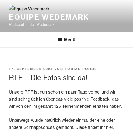
Zum
Inhalt
EQUIPE WEDEMARK
springen
Radsport in der Wedemark
Menü
VERÖFFENTLICHT
17. SEPTEMBER 2024
VON
TOBIAS ROHDE
AM
RTF – Die Fotos sind da!
Unsere RTF ist nun schon ein paar Tage vorbei und wir
sind sehr glücklich über das viele positive Feedback, das
wir von den insgesamt 125 Teilnehmenden erhalten haben.
Unterwegs wurde natürlich wieder einmal der eine oder
andere Schnappschuss gemacht. Diese findet Ihr hier.