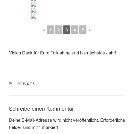
◄
1
2
3
4
5
►
Vielen Dank für Eure Teilnahme und bis nächstes Jahr!
KATEGORIEN
RTF/CTF
Schreibe einen Kommentar
Deine E-Mail-Adresse wird nicht veröffentlicht.
Erforderliche
Felder sind mit
*
markiert